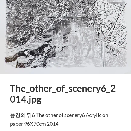
The_other_of_scenery6_2
014.jpg
풍경의 뒤6 The other of scenery6 Acrylic on
paper 96X70cm 2014