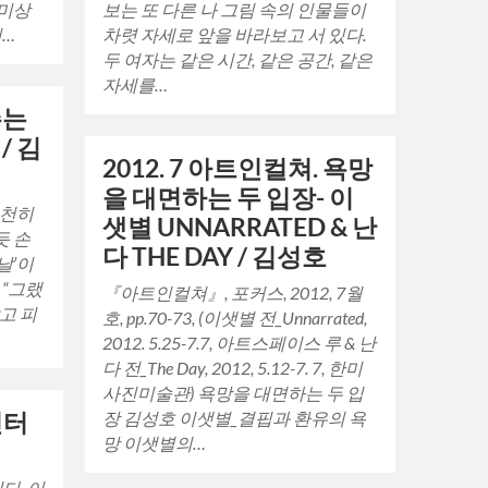
원미상
보는 또 다른 나 그림 속의 인물들이
의…
차렷 자세로 앞을 바라보고 서 있다.
두 여자는 같은 시간, 같은 공간, 같은
자세를…
주는
/ 김
2012. 7 아트인컬쳐. 욕망
을 대면하는 두 입장- 이
천천히
샛별 UNNARRATED & 난
듯 손
다 THE DAY / 김성호
날’이
 “그랬
『아트인컬쳐』, 포커스, 2012, 7월
고 피
호, pp.70-73, (이샛별 전_Unnarrated,
2012. 5.25-7.7, 아트스페이스 루 & 난
다 전_The Day, 2012, 5.12-7. 7, 한미
사진미술관) 욕망을 대면하는 두 입
 인터
장 김성호 이샛별_결핍과 환유의 욕
망 이샛별의…
다. 이