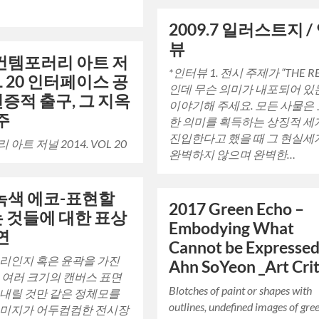
2009.7 일러스트지 /
뷰
 컨템포러리 아트 저
*인터뷰 1. 전시 주제가 “THE RE
L 20 인터페이스 공
인데 무슨 의미가 내포되어 있
증적 출구, 그 지옥
이야기해 주세요. 모든 사물은
주
한 의미를 획득하는 상징적 세
진입한다고 했을 때 그 현실세
아트 저널 2014. VOL 20
완벽하지 않으며 완벽한…
 녹색 에코-표현할
2017 Green Echo –
는 것들에 대한 표상
Embodying What
연
Cannot be Expressed
리인지 혹은 윤곽을 가진
Ahn SoYeon _Art Crit
 여러 크기의 캔버스 표면
Blotches of paint or shapes with
내릴 것만 같은 정체모를
outlines, undefined images of gre
이미지가 어두컴컴한 전시장