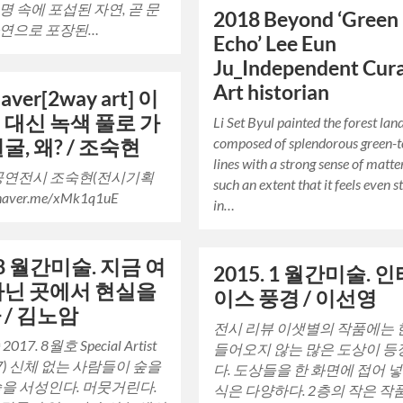
명 속에 포섭된 자연, 곧 문
2018 Beyond ‘Green
자연으로 포장된…
Echo’ Lee Eun
Ju_Independent Cura
Art historian
aver[2way art] 이
 대신 녹색 풀로 가
Li Set Byul painted the forest la
composed of splendorous green-
굴, 왜? / 조숙현
lines with a strong sense of matte
공연전시 조숙현(전시기획
such an extent that it feels even s
/naver.me/xMk1q1uE
in…
. 8 월간미술. 지금 여
2015. 1 월간미술. 
아닌 곳에서 현실을
이스 풍경 / 이선영
 / 김노암
전시 리뷰 이샛별의 작품에는
17. 8월호 Special Artist
들어오지 않는 많은 도상이 등
07) 신체 없는 사람들이 숲을
다. 도상들을 한 화면에 접어 넣
숲을 서성인다. 머뭇거린다.
식은 다양하다. 2층의 작은 