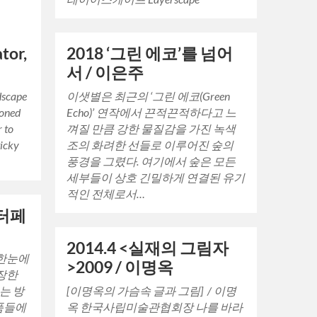
tor,
2018 ‘그린 에코’를 넘어
서 / 이은주
ndscape
이샛별은 최근의 ‘그린 에코(Green
toned
Echo)’ 연작에서 끈적끈적하다고 느
r to
껴질 만큼 강한 물질감을 가진 녹색
ticky
조의 화려한 선들로 이루어진 숲의
풍경을 그렸다. 여기에서 숲은 모든
세부들이 상호 긴밀하게 연결된 유기
적인 전체로서…
인터페
2014.4 <실재의 그림자
 한눈에
>2009 / 이명옥
장한
는 방
[이명옥의 가슴속 글과 그림] / 이명
작품들에
옥 한국사립미술관협회장 나를 바라