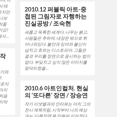
서 태
2010.12 퍼블릭 아트-중
로지만
첩된 그림자로 자행하는
만나보
진실공방 / 조숙현
 작품
가요?
새롭고 독특한 세계다. 나무는 붉고,
에서…
사람들은 추하며, 내장은 밖으로 튀
어나와있다. 불안과 잉여와 불신이
넘치고 흐르는 디스토피아. 그들은
 작
결코 우리를 정면으로 응시하는 법이
없다. 부딪치고 싶지 않은 이미지를
맞닥뜨렸을…
작가와
.
 라운지
2010.6 아트인컬처. 현실
 마지
의 ‘또다른’ 장면 / 장승연
 처음
마지막
작가 이샛별과의 인터뷰는 마치 그의
전시 제목처럼, 시작부터 나의 예상
과는 ‘다른장면’을 만들며 이어졌다.