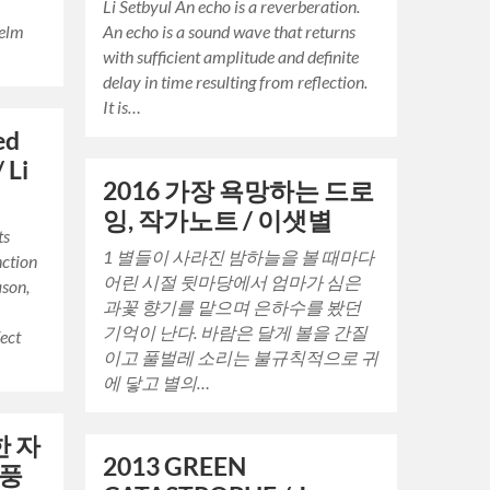
Li Setbyul An echo is a reverberation.
helm
An echo is a sound wave that returns
with sufficient amplitude and definite
delay in time resulting from reflection.
It is…
ed
 Li
2016 가장 욕망하는 드로
잉, 작가노트 / 이샛별
ts
1 별들이 사라진 밤하늘을 볼 때마다
nction
어린 시절 뒷마당에서 엄마가 심은
ason,
과꽃 향기를 맡으며 은하수를 봤던
-
기억이 난다. 바람은 달게 볼을 간질
fect
이고 풀벌레 소리는 불규칙적으로 귀
에 닿고 별의…
한 자
2013 GREEN
 풍