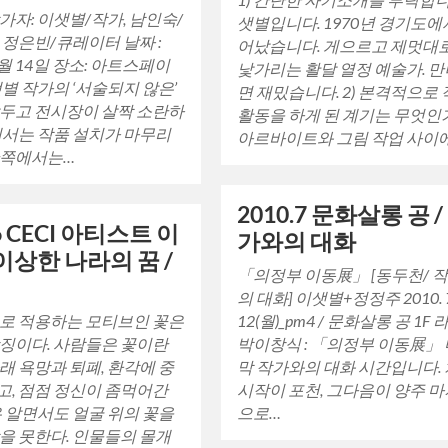
가자: 이샛별/작가, 남인숙/
샛별입니다. 1970년 경기도에
 정은빈/큐레이터 날짜 :
어났습니다. 게으르고 제멋대
5월 14일 장소: 아트스페이
낯가리는 활달 열정 예술가. 
샛별 작가의 ‘서술되지 않은’
면 재밌습니다. 2) 본격적으로
두고 전시장이 살짝 소란하
활동을 하게 된 계기는 무엇인
에서는 작품 설치가 마무리
아르바이트와 그림 작업 사이
한쪽에서는…
2010.7 문화살롱 공 /
.6 CECI 아티스트 이
가와의 대화
 이상한 나라의 꿈 /
「의정부 이동展」 [동두천/ 
현
의 대화] 이샛별+정정주 2010. 7
12(월)_pm4 / 문화살롱 공 1F
로 적용하는 모티브인 꽃은
박이창식 : 「의정부 이동展」
징이다. 사람들은 꽃이란
막 작가와의 대화 시간입니다.
래 욕망과 퇴폐, 환각에 중
시작이 포천, 그다음이 양주 
, 점점 정신이 좀먹어간
으로…
은 알면서도 얼굴 위의 꽃을
을 못한다. 인물들의 몰개