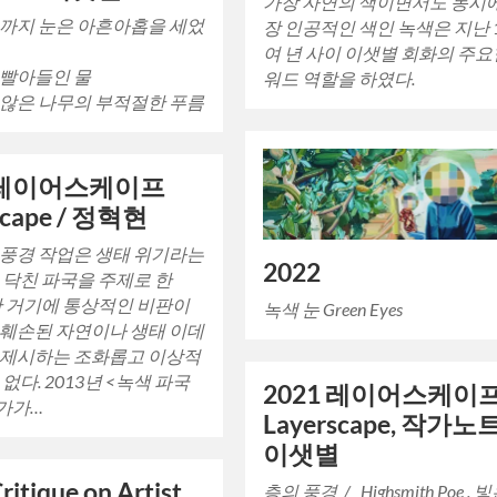
가장 자연의 색이면서도 동시에
까지 눈은 아흔아홉을 세었
장 인공적인 색인 녹색은 지난 
여 년 사이 이샛별 회화의 주요
 빨아들인 물
워드 역할을 하였다.
않은 나무의 부적절한 푸름
1 레이어스케이프
scape / 정혁현
풍경 작업은 생태 위기라는
2022
 닥친 파국을 주제로 한
만 거기에 통상적인 비판이
녹색 눈 Green Eyes
훼손된 자연이나 생태 이데
 제시하는 조화롭고 이상적
없다. 2013년 <녹색 파국
2021 레이어스케이
작가가…
Layerscape, 작가노트
이샛별
ritique on Artist
층의 풍경 / Highsmith Poe . 