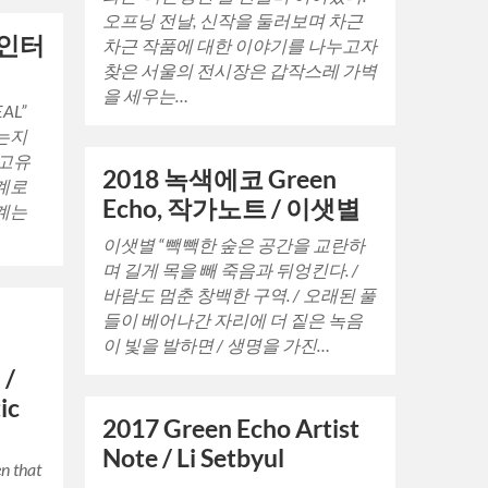
오프닝 전날, 신작을 둘러보며 차근
 인터
차근 작품에 대한 이야기를 나누고자
찾은 서울의 전시장은 갑작스레 가벽
을 세우는…
AL”
는지
 고유
2018 녹색에코 Green
계로
Echo, 작가노트 / 이샛별
계는
이샛별 “빽빽한 숲은 공간을 교란하
며 길게 목을 빼 죽음과 뒤엉킨다. /
바람도 멈춘 창백한 구역. / 오래된 풀
들이 베어나간 자리에 더 짙은 녹음
이 빛을 발하면 / 생명을 가진…
 /
ic
2017 Green Echo Artist
Note / Li Setbyul
en that