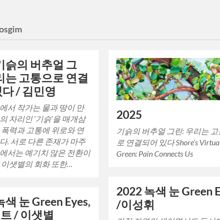
osgim
 기슭의 버추얼 그
우리는 고통으로 연결
다 / 김민영
에서 작가는 물과 땅이 만
2025
의 자리인 ‘기슭’을 매개삼
 폭력과 고통에 위로와 연
기슭의 버추얼 그린: 우리는 
다. 서로 다른 존재가 마주
로 연결되어 있다 Shore’s Virtua
에서는 예기치 않은 전환이
Green: Pain Connects Us
 이샛별의 회화 또한…
2022 녹색 눈 Green E
녹색 눈 Green Eyes,
/이성휘
트 / 이샛별