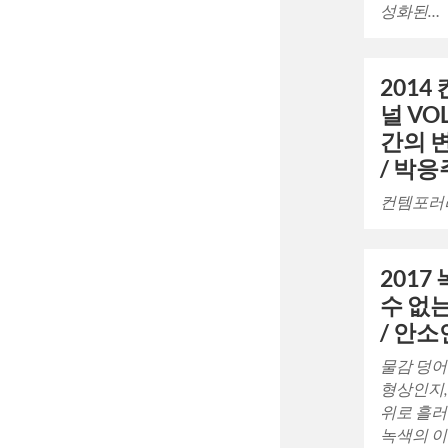
성화된…
2014
널 VO
간의 변
/ 박응
컨템포러리 
2017
수 없
/ 안소
물감 덩어
형상인지,
위로 흘러
녹색의 