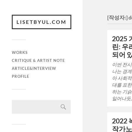
[작성자:]
d
LISETBYUL.COM
2025
린: 
WORKS
되어 있
CRITIQUE & ARTIST NOTE
이번 전시
ARTICLE&INTERVIEW
나는 경계
PROFILE
아 사회적
대를 표한
하는 기슭
일어나듯,
2022 
작가노