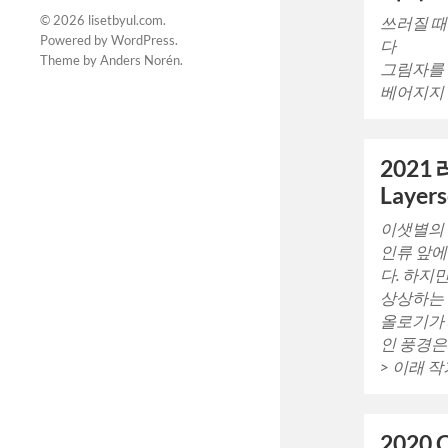
© 2026
lisetbyul.com
.
쓰러질 때
Powered by
WordPress
.
다
Theme by
Anders Norén
.
그림자를
베어지지 
202
Layer
이샛별의 
인류 앞에
다. 하지
상상하는 
올로기가
인 풍경은 
> 이래 
2020 C