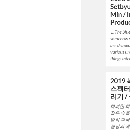
Setbyu
Min / 
Produ
1. The blue
somehow o
are draped 
various un
things int
201
스펙터
리기 /
화려한 회
짙은 숲을
말적 파국
생명의 색