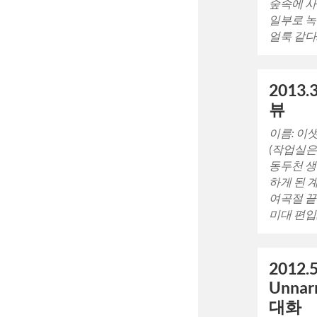
숲속에 사
일부로 녹
얼룩 같다
2013.
뷰
이름: 이
(작업실은
동두천 생년
하게 된 
여곡절 끝
미대 편입
2012
Unnar
대화