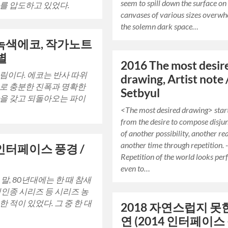
seem to spill down the surface on
를 압도하고 있었다.
canvases of various sizes overw
the solemn dark space…
 녹색에코, 작가노트
별
2016 The most desir
림이다. 에코는 반사 따위
drawing, Artist note /
로 충분한 진폭과 명확한
Setbyul
을 갖고 되돌아오는 파이
<The most desired drawing> star
from the desire to compose disju
of another possibility, another re
another time through repetition. 
 인터페이스 풍경 /
Repetition of the world looks per
현
even to…
말, 80년대에는 한 때 참새
식인종 시리즈 등 시리즈 농
한 적이 있었다. 그 중 한 대
2018 자연스럽지 못
연 (2014 인터페이스