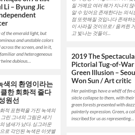
질 거예요 여러 해가 지나지 
l Li – Byung Jic
알 수 있어요 존재한다는 의식
Independent
점 또렷해질 것입니다 존재하
cer
이 사라질 것이므로 / 움켜쥔 
고 빛나는 것들이…
 of the emerald light, but
minous and unstable colors
across the screen, and in it,
familiar and heterogeneous
2019 The Spectacula
ertwine dubious…
Pictorial Tug-of-War
Green Illusion – Seo
Won Sun / Art critic
9 녹색의 환영이라는
Her paintings have a whiff of fin-
클한 회화적 줄다
siècle collapse to them, with their
 성원선
green forests presented with dazz
화적 표현력을 가진 녹색의
painterly expression. Green, a co
 그린 그녀의 그림은 세기
inscribed for us as representing…
의 냄새가 났다. 싱그러운
으로 각인된 녹색은 이샛별