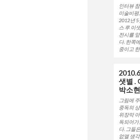
인터뷰 참
미술비평,
2012년 
스 루 이
전시를 앞
다. 한쪽
중이고 
2010
샛별 .
박소
그림에 주
중독의 상
위장막 아
독되어가고
다. 그들
없앨 생각