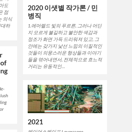
않아도
2020 이샛별 작가론 / 민
은 점
병직
는 의식
1.에머렐드 빛의 푸르른, 그러나 어딘
거대하
지 모르게 불길하고 불안한 색감과
정조가 화면 가득 드리워져 있고, 그
안에는 갖가지 낯선 느낌의 이질적인
것들이 의뭉스러운 형상들과 이야기
r
들을 엮어내면서, 전체적으로 흐느적
 of
거리는 유동적인…
ung
de-
 lush
ling
lor
2021
레이어스케이프 Layerscape