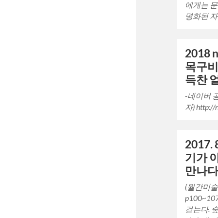
에게는 문
명화된 
2018 n
목구비
득찬 얼
-네이버 
자) http:/
2017
기가 
만나다
(월간미술 20
p100~1
걷는다. 