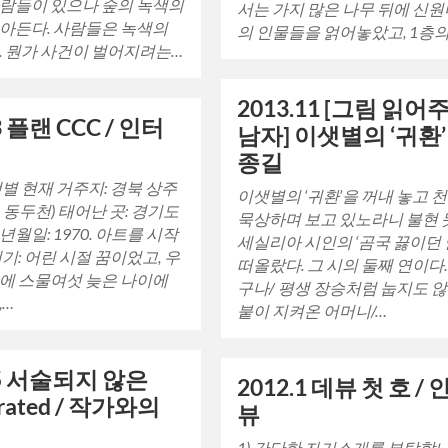
람들이 있으나 숲의 녹색의
서는 가지 많은 나무 뒤에 신
아든다. 사람들은 녹색의
의 인물들을 얽어놓았고, 1층
. 뭔가 사건이 벌어지려는…
2013.11 [그림 읽어
3 플랜 CCC / 인터
남자] 이샛별의 ‘귀환’ 
종길
샛별 현재 거주지: 경북 상주
이샛별의 ‘귀환’을 꺼내 놓고 
 동두천) 태어난 곳: 경기도
묵상하며 보고 있노라니 불현 
월일: 1970. 아트를 시작
세실리아 시인의 ‘곰국 끓이던 
계기: 어린 시절 꿈이었고, 우
떠올랐다. 그 시의 둘째 연이다.
에 스물여섯 늦은 나이에
구나/ 평생 장승처럼 눕지도 않
,…
붙이 지켜온 어머니/…
.5 서술되지 않은
2012.1 데뷰 첫 호 /
rated / 작가와의
뷰
1) 간단한 자기소개를 부탁합니