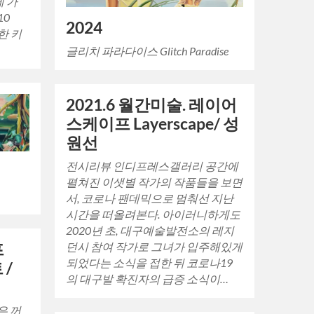
 가
10
2024
한 키
글리치 파라다이스 Glitch Paradise
2021.6 월간미술. 레이어
스케이프 Layerscape/ 성
원선
전시리뷰 인디프레스갤러리 공간에
펼쳐진 이샛별 작가의 작품들을 보면
서, 코로나 팬데믹으로 멈춰선 지난
시간을 떠올려본다. 아이러니하게도
2020년 초, 대구예술발전소의 레지
던시 참여 작가로 그녀가 입주해있게
프
되었다는 소식을 접한 뒤 코로나19
 /
의 대구발 확진자의 급증 소식이…
빛은 꺼