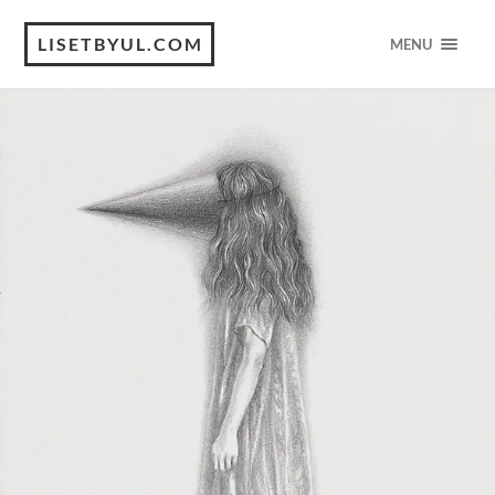
LISETBYUL.COM
MENU