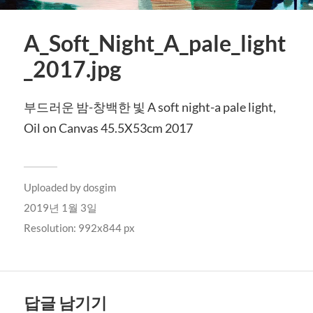
A_Soft_Night_A_pale_light
_2017.jpg
부드러운 밤-창백한 빛 A soft night-a pale light,
Oil on Canvas 45.5X53cm 2017
Uploaded by
dosgim
2019년 1월 3일
Resolution: 992x844 px
답글 남기기