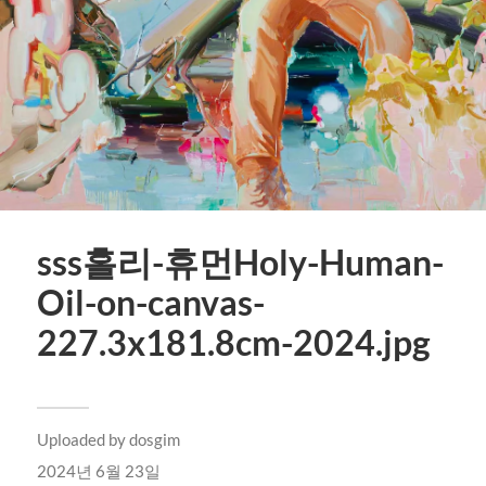
sss홀리-휴먼Holy-Human-
Oil-on-canvas-
227.3x181.8cm-2024.jpg
Uploaded by
dosgim
2024년 6월 23일